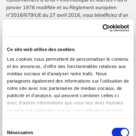
janvier 1978 modifiée et au Règlement européen
n°2016/679/UE du 27 avril 2016, vous bénéficiez d’un
droit d’accès, de rectification, de portabilité et
d’effacement de vos données ou encore de limitation
du traitement.
Ce site web utilise des cookies.
Vous pouvez également, pour des motifs légitimes,
Les cookies nous permettent de personnaliser le contenu
vous opposer au traitement des données vous
et les annonces, d'offrir des fonctionnalités relatives aux
concernant. Vous disposez d’un droit d’accès et de
médias sociaux et d'analyser notre trafic. Nous
rectification. Vous avez l'opportunité d'émettre des
partageons également des informations sur l'utilisation de
directives sur la conservation, la suppression ou la
notre site avec nos partenaires de médias sociaux, de
communication de vos données personnelles après
publicité et d'analyse, qui peuvent combiner celles-ci
votre décès. Vous pouvez ainsi exercer vos droits en
avec d'autres informations que vous leur avez fournies
nous écrivant à contact@tac83.fr.
ou qu'ils ont collectées lors de votre utilisation de leurs
services.
Pour être traitée, votre demande devra être
Sélection
accompagnée d’un justificatif d’identité. Enfin, nous
Nécessaires
du